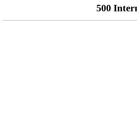
500 Inter