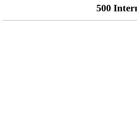
500 Inter