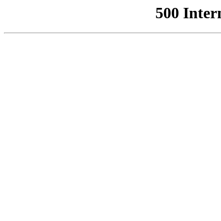
500 Inter